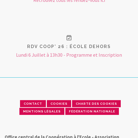
Retrouvez tous les rendez-vous ici
RDV COOP' 26 : ÉCOLE DEHORS
Lundi 6 Juillet à 13h30 - Programme et Inscription
CONTACT
COOKIES
CHARTE DES COOKIES
MENTIONS LÉGALES
FÉDÉRATION NATIONALE
Office central de la Coopération à l'Ecole - Association