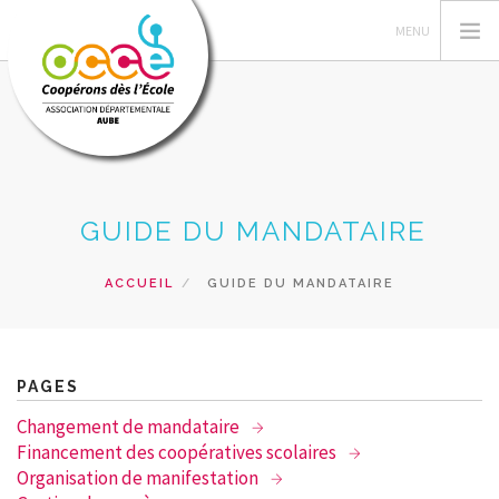
L'OCCE
GUIDE DU MANDATAIRE
DANS L'AUBE
GÉRER SA COOPÉRATIVE
ACCUEIL
GUIDE DU MANDATAIRE
ACTIONS PÉDAGOGIQUES
RESSOURCES PÉDAGOGIQUES
FORMATIONS
PAGES
PRÊTS ET VENTES
Changement de mandataire
Financement des coopératives scolaires
RECHERCHER
Organisation de manifestation