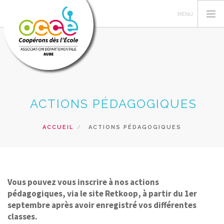
L'OCCE
ACTIONS PÉDAGOGIQUES
DANS L'AUBE
GÉRER SA COOPÉRATIVE
ACCUEIL
ACTIONS PÉDAGOGIQUES
ACTIONS PÉDAGOGIQUES
RESSOURCES PÉDAGOGIQUES
FORMATIONS
Vous pouvez vous inscrire à nos actions
PRÊTS ET VENTES
pédagogiques, via le site Retkoop, à partir du 1er
septembre après avoir enregistré vos différentes
RECHERCHER
classes.