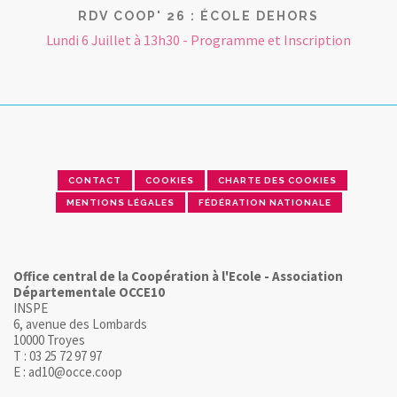
RDV COOP' 26 : ÉCOLE DEHORS
Lundi 6 Juillet à 13h30 - Programme et Inscription
CONTACT
COOKIES
CHARTE DES COOKIES
MENTIONS LÉGALES
FÉDÉRATION NATIONALE
Office central de la Coopération à l'Ecole - Association
Départementale OCCE10
INSPE
6, avenue des Lombards
10000 Troyes
T : 03 25 72 97 97
E : ad10@occe.coop