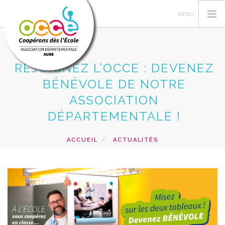
REJOIGNEZ L’OCCE : DEVENEZ
BÉNÉVOLE DE NOTRE
L'OCCE
ASSOCIATION
DANS L'AUBE
DÉPARTEMENTALE !
GÉRER SA COOPÉRATIVE
ACTIONS PÉDAGOGIQUES
ACCUEIL
ACTUALITÉS
REJOIGNEZ L’OCCE : DEVENEZ BÉNÉVOLE DE NOTRE
RESSOURCES PÉDAGOGIQUES
ASSOCIATION DÉPARTEMENTALE !
FORMATIONS
PRÊTS ET VENTES
RECHERCHER