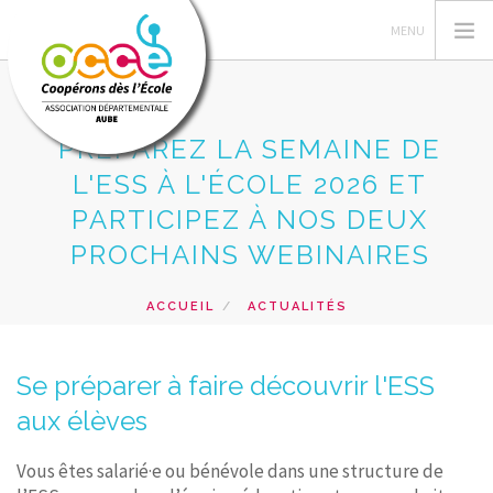
PRÉPAREZ LA SEMAINE DE
L'ESS À L'ÉCOLE 2026 ET
L'OCCE
PARTICIPEZ À NOS DEUX
DANS L'AUBE
PROCHAINS WEBINAIRES
GÉRER SA COOPÉRATIVE
ACTIONS PÉDAGOGIQUES
ACCUEIL
ACTUALITÉS
PRÉPAREZ LA SEMAINE DE L'ESS À L'ÉCOLE 2026 ET
RESSOURCES PÉDAGOGIQUES
PARTICIPEZ À NOS DEUX PROCHAINS WEBINAIRES
FORMATIONS
Se préparer à faire découvrir l'ESS
PRÊTS ET VENTES
aux élèves
RECHERCHER
Vous êtes salarié·e ou bénévole dans une structure de