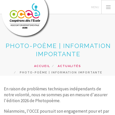
PHOTO-POÈME | INFORMATION
L'OCCE
IMPORTANTE
DANS L'AUBE
GÉRER SA COOPÉRATIVE
ACCUEIL
ACTUALITÉS
ACTIONS PÉDAGOGIQUES
PHOTO-POÈME | INFORMATION IMPORTANTE
RESSOURCES PÉDAGOGIQUES
FORMATIONS
En raison de problèmes techniques indépendants de
notre volonté, nous ne sommes pas en mesure d'assurer
PRÊTS ET VENTES
l'édition 2026 de Photopoème.
RECHERCHER
Néanmoins, l'OCCE poursuit son engagement pour et par